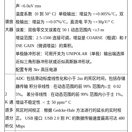
声 <6.0uV rms
温度系数（0 到 50° C）单极输出：增益为 <+0.005%/'C，双
谱放
极输出：增益为 <+0.07%/'C，直流电 平为 <+30μV/° C
大器
误差：双极零交叉误差在 50:1 动态范围内 <±3 ns
增益范围：2.5-1500 连接可调，增益是 COARSE（粗调）和 F
INE GAIN（微调增益）的乘积。
单极脉冲形状：可用开关为 UNIPOLAR（单极）输出端选择
近似三角形脉冲形状或近似高斯脉冲形状。
配置专用 3kv 高压电源
ADC: 包括滑动标度线性化和小于 2us 的死区时间，包括存储
器传输 积分非线性 : 在动态范围的前 99% 范围内≤士 0.02
2
5%。 差分非线性 : 在动态范围的前 99% 范围内小于士 1%。
K 通
增益不稳定性 :< 士 50 ppm/° C
道多
死区时间校正 : 根据 Gedcke-Hale 方法进行的延长的实时校
道分
正。 USB 接口 :USB 2.0 到 PC 的数据传输速度最高可达 480
析仪
Mbps