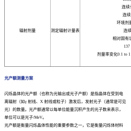
连续长期
连续短
环境剂量当
辐射剂量
测定辐射计量表
连续
相对固有误
137
剂量率变化0.1 to 1 
光产额测量方案
闪烁晶体的光产额（也称为光输出或光子产额）是指晶体在受到电
离辐射（如γ 射线、X 射线或粒子）激发后，发射光子（通常是可见
光）的数量。光产额通常以每单位能量沉积产生的光子数来表示，
单位可以是光子/MeV。
光产额是衡量闪烁晶体性能的重要参数之一，它是衡量闪烁体材料