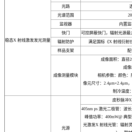
光路
光谱范围
2
监视器
内置监
快门
可控屏蔽快门，辐射光源最大
稳态X 射线激发发光测量
辐射防护
满足国标《X 射线衍射仪
样品支架
配
成像面积：直径20
成像
成像测量模块
相机参数：颜色：黑白，分
像元尺寸：2.4μm×2.4μm，
制冷温度：
皮秒脉冲X
405nm ps 激光二极管：波长：
峰值功率：400mW@ 典型
光激发X 射线光管：辐射灵敏
光源