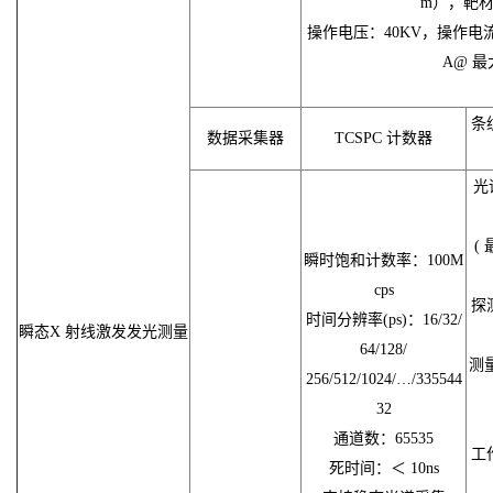
m），靶
操作电压：40KV，操作电流：
A@ 最
条
数据采集器
TCSPC 计数器
光
(
瞬时饱和计数率：100M
cps
探
时间分辨率(ps)：16/32/
瞬态X 射线激发发光测量
64/128/
测量
256/512/1024/…/335544
32
通道数：65535
工
死时间：＜ 10ns