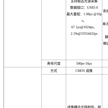
支持稳态光谱采集
数据接口：USB3.0
系
最大量程：1.08μs @16p
s，
单次
67.1μs@1024ps，
2.19s@33554432ps
瞬
寿命尺度
500ps-10μs
方式
CMOS 成像
成像耦合光路附件，样