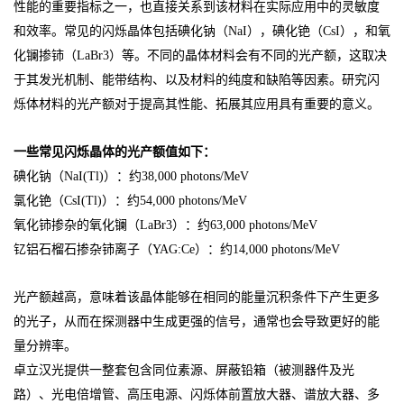
性能的重要指标之一，也直接关系到该材料在实际应用中的灵敏度
和效率。常见的闪烁晶体包括碘化钠（NaI），碘化铯（CsI），和氧
化镧掺铈（LaBr3）等。不同的晶体材料会有不同的光产额，这取决
于其发光机制、能带结构、以及材料的纯度和缺陷等因素。研究闪
烁体材料的光产额对于提高其性能、拓展其应用具有重要的意义。
一些常见闪烁晶体的光产额值如下：
碘化钠（NaI(Tl)）：约38,000 photons/MeV
氯化铯（CsI(Tl)）：约54,000 photons/MeV
氧化铈掺杂的氧化镧（LaBr3）：约63,000 photons/MeV
钇铝石榴石掺杂铈离子（YAG:Ce）：约14,000 photons/MeV
光产额越高，意味着该晶体能够在相同的能量沉积条件下产生更多
的光子，从而在探测器中生成更强的信号，通常也会导致更好的能
量分辨率。
卓立汉光提供一整套包含同位素源、屏蔽铅箱（被测器件及光
路）、光电倍增管、高压电源、闪烁体前置放大器、谱放大器、多