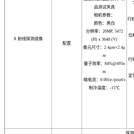
品测试夹具
相机参数：
行程
颜色：黑白
分辨率：20MP, 5472
位
X 射线探测成像
(H) x 3648 (V)
配置
像元尺寸：2.4μm×2.4μ
m
行程
量子效率：84%@495n
m
定
暗电流：0.001e-/pixel/s
制冷温度：-15℃
探测