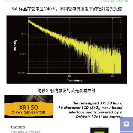
NaI 样品在管电压50KeV，不同管电流激发下的辐射发光光谱
纳秒X 射线激发的荧光衰减曲线