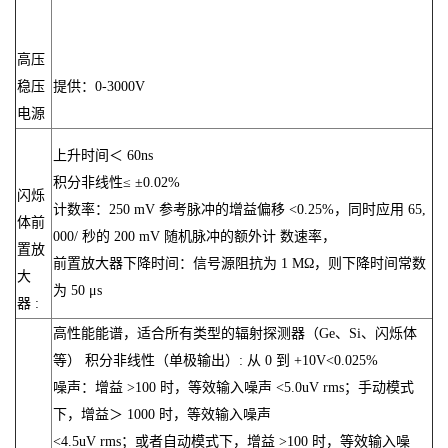
高压
稳压
提供：0-3000V
电源
上升时间＜ 60ns
积分非线性≤ ±0.02%
闪烁
计数率：250 mV 参考脉冲的增益偏移 <0.25%，同时应用 65,
体前
000/ 秒的 200 mV 随机脉冲的额外计 数速率，
置放
前置放大器下降时间：信号源阻抗为 1 MΩ，则下降时间常数
大
为 50 μs
器 :
高性能能谱，适合所有类型的辐射探测器（Ge、Si、闪烁体
等） 积分非线性（单极输出）: 从 0 到 +10V<0.025%
噪声：增益 >100 时，等效输入噪声 <5.0uV rms；手动模式
下，增益＞ 1000 时，等效输入噪声
<4.5uV rms；或者自动模式下，增益 >100 时，等效输入噪