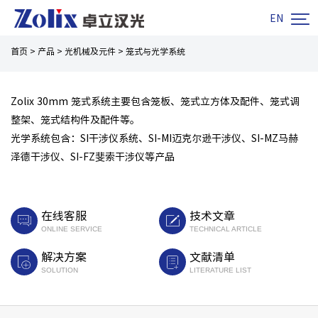

EN
首页
>
产品
>
光机械及元件
>
笼式与光学系统
笼式与光学系统
Zolix 30mm 笼式系统主要包含笼板、笼式立方体及配件、笼式调
整架、笼式结构件及配件等。
光学系统包含：SI干涉仪系统、SI-MI迈克尔逊干涉仪、SI-MZ马赫
泽德干涉仪、SI-FZ斐索干涉仪等产品
在线客服
技术文章
ONLINE SERVICE
TECHNICAL ARTICLE
解决方案
文献清单
SOLUTION
LITERATURE LIST