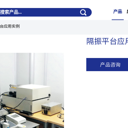
产品
台应用实例
隔振平台应
产品咨询