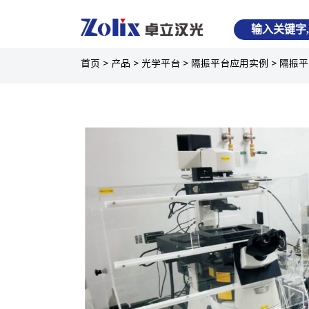
首页
>
产品
>
光学平台
>
隔振平台应用实例
>
隔振平