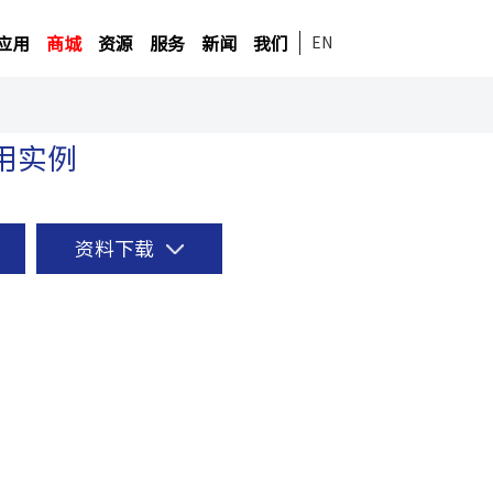
应用
商城
资源
服务
新闻
我们
EN
用实例
资料下载