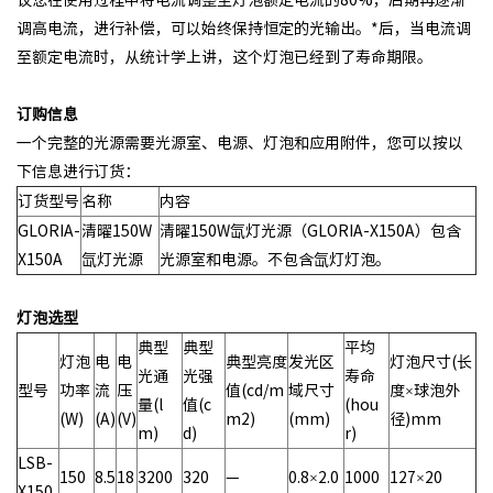
议您在使用过程中将电流调整至灯泡额定电流的80%，后期再逐渐
调高电流，进行补偿，可以始终保持恒定的光输出。*后，当电流调
至额定电流时，从统计学上讲，这个灯泡已经到了寿命期限。
订购信息
一个完整的光源需要光源室、电源、灯泡和应用附件，您可以按以
下信息进行订货：
订货型号
名称
内容
GLORIA-
清曜150W
清曜150W氙灯光源（GLORIA-X150A）包含
X150A
氙灯光源
光源室和电源。不包含氙灯灯泡。
灯泡选型
典型
典型
平均
灯泡
电
电
典型亮度
发光区
灯泡尺寸(长
光通
光强
寿命
型号
功率
流
压
值(cd/m
域尺寸
度×球泡外
量(l
值(c
(hou
(W)
(A)
(V)
m2)
(mm)
径)mm
m)
d)
r)
LSB-
150
8.5
18
3200
320
—
0.8×2.0
1000
127×20
X150