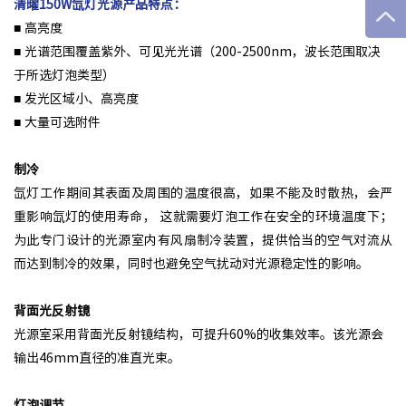
清曜150W氙灯光源产品特点：
■ 高亮度
■ 光谱范围覆盖紫外、可见光光谱（200-2500nm，波长范围取决
于所选灯泡类型）
■ 发光区域小、高亮度
■ 大量可选附件
制冷
氙灯工作期间其表面及周围的温度很高，如果不能及时散热，会严
重影响氙灯的使用寿命， 这就需要灯泡工作在安全的环境温度下；
为此专门设计的光源室内有风扇制冷装置，提供恰当的空气对流从
而达到制冷的效果，同时也避免空气扰动对光源稳定性的影响。
背面光反射镜
光源室采用背面光反射镜结构，可提升60%的收集效率。该光源会
输出46mm直径的准直光束。
灯泡调节