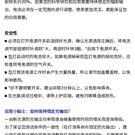
射损失约30%，如果您的科学研究和应用需要持续稳定的辐射输
出，电流必须在一定范围内进行调整，使用更加灵活，更能保证您
的应用需要。
安全性
■ 必须在打开电源开关前选择好光源，确认光源选择正确后，将电流
调节旋钮顺时针调到*大，再逆时针转3圈，*后按下电源开关。
■ 氙灯启动时的电流较大，如果电源掉闸而氙灯电源的保险完好，应
检查供电电源的空气开关。
■ 氙灯稳流电源工作时会产生大量热量，所以请勿加盖覆盖物，以免
影响散热。
■ *好不要频繁开关，建议间隔3分钟以上，以免影响寿命。
■ 在光路调试过程中，请带上护目镜，避免对眼睛造成损伤。
应用小贴士：如何保持恒定光输出？
一台新光源的光输出功率密度会随着使用时间的增长而逐渐降低。
为了保证您测试条件的一致性（在灯泡寿命内恒定的光输出），建