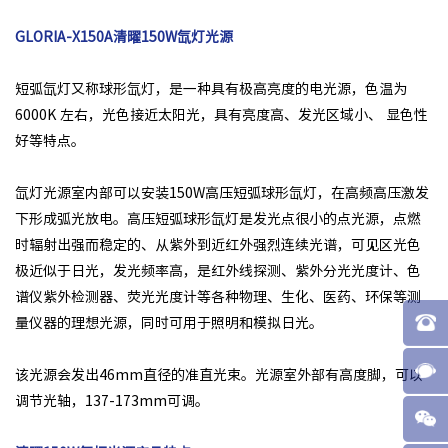
GLORIA-X150A清曜150W氙灯光源
短弧氙灯又称球形氙灯，是一种具有极高亮度的电光源，色温为
6000K 左右，光色接近太阳光，具有亮度高、发光区域小、 显色性
好等特点。
氙灯光源室内部可以安装150W高压短弧球形氙灯，在高频高压激发
下形成弧光放电。高压短弧球形氙灯是发光点很小的点光源，点燃
时辐射出强而稳定的、从紫外到近红外强烈连续光谱，可见区光色
极近似于日光，发光频率高，是红外线探测、紫外分光光度计、色
谱仪紫外检测器、荧光光度计等各种物理、生化、医药、环保等测
量仪器的理想光源，同时可用于照明和模拟日光。
该光源会发出46mm直径的准直光束。光源室外部有高度脚，可以
调节光轴，137-173mm可调。