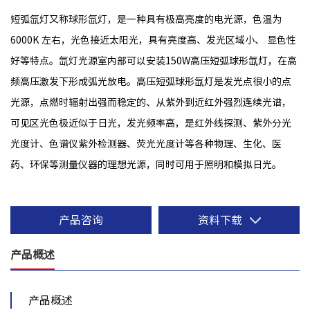
短弧氙灯又称球形氙灯，是一种具有极高亮度的电光源，色温为
6000K 左右，光色接近太阳光，具有亮度高、发光区域小、 显色性
好等特点。氙灯光源室内部可以安装150W高压短弧球形氙灯，在高
频高压激发下形成弧光放电。高压短弧球形氙灯是发光点很小的点
光源，点燃时辐射出强而稳定的、从紫外到近红外强烈连续光谱，
可见区光色极近似于日光，发光频率高，是红外线探测、紫外分光
光度计、色谱仪紫外检测器、荧光光度计等各种物理、生化、医
药、环保等测量仪器的理想光源，同时可用于照明和模拟日光。
产品咨询
资料下载
产品概述
产品概述