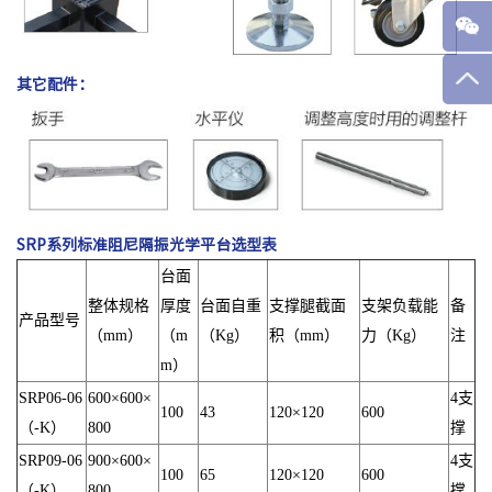
其它配件：
SRP系列标准阻尼隔振光学平台
选型表
台面
整体规格
厚度
台面自重
支撑腿截面
支架负载能
备
产品型号
（mm）
（m
（Kg）
积（mm）
力（Kg）
注
m）
SRP06-06
600×600×
4支
100
43
120×120
600
（-K）
800
撑
SRP09-06
900×600×
4支
100
65
120×120
600
（-K）
800
撑