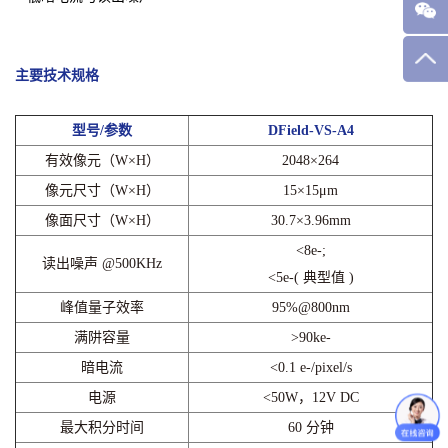
主要技术规格
型号/参数
DField-VS-A4
有效像元（W×H）
2048×264
像元尺寸（W×H）
15×15μm
像面尺寸（W×H）
30.7×3.96mm
<8e-;
读出噪声 @500KHz
<5e-( 典型值 )
峰值量子效率
95%@800nm
满阱容量
>90ke-
暗电流
<0.1 e-/pixel/s
电源
<50W，12V DC
最大积分时间
60 分钟