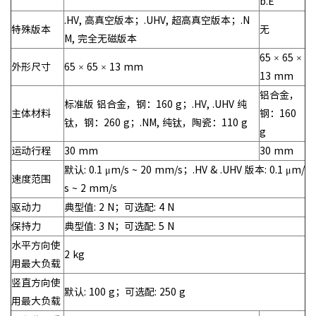
b.E
.HV, 高真空版本；.UHV, 超高真空版本；.N
特殊版本
无
M, 完全无磁版本
65 × 65 ×
外形尺寸
65 × 65 × 13 mm
13 mm
铝合金，
标准版 铝合金，钢：160 g；.HV, .UHV 纯
主体材料
钢：160
钛，钢：260 g；.NM, 纯钛，陶瓷：110 g
g
运动行程
30 mm
30 mm
默认: 0.1 μm/s ~ 20 mm/s；.HV & .UHV 版本: 0.1 μm/
速度范围
s ~ 2 mm/s
驱动力
典型值: 2 N；可选配: 4 N
保持力
典型值: 3 N；可选配: 5 N
水平方向使
2 kg
用最大负载
竖直方向使
默认: 100 g；可选配: 250 g
用最大负载