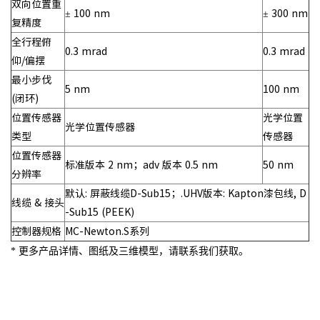
双向位置重
± 100 nm
± 300 nm
复精度
全行程俯
0.3 mrad
0.3 mrad
仰/偏摆
最小步伐
5 nm
100 nm
(闭环)
位置传感器
光学位置
光学位置传感器
类型
传感器
位置传感器
标准版本 2 nm；adv 版本 0.5 nm
50 nm
分辨率
默认: 屏蔽线缆D-Sub15；.UHV版本: Kapton漆包线, D
线缆 & 接头
-Sub15 (PEEK)
控制器规格
MC-Newton.S系列
* 更多产品详情、图纸及三维模型，请联系我们获取。