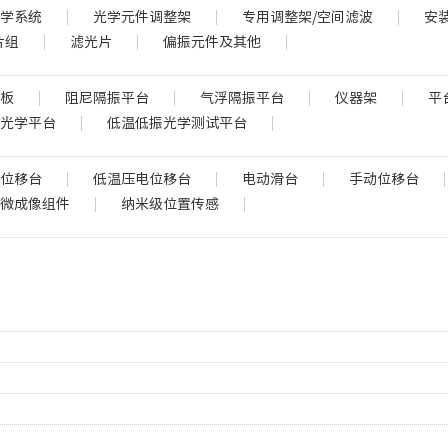
光学系统
光学元件调整架
专用调整架/空间滤波
安
片组
滤光片
偏振元件及其他
包板
阻尼隔振平台
气浮隔振平台
仪器架
平
振光学平台
低温低振光学测试平台
电位移台
低温压电位移台
电动滑台
手动位移台
显微成像组件
纳米级位置传感