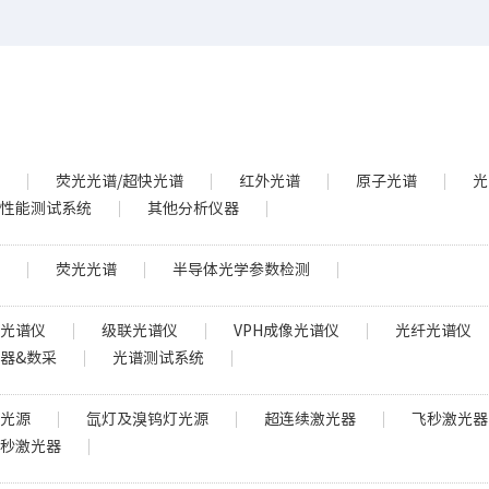
谱
荧光光谱/超快光谱
红外光谱
原子光谱
光
电性能测试系统
其他分析仪器
谱
荧光光谱
半导体光学参数检测
正光谱仪
级联光谱仪
VPH成像光谱仪
光纤光谱仪
器&数采
光谱测试系统
色光源
氙灯及溴钨灯光源
超连续激光器
飞秒激光器
飞秒激光器