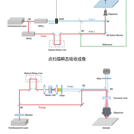
点扫描瞬态吸收成像