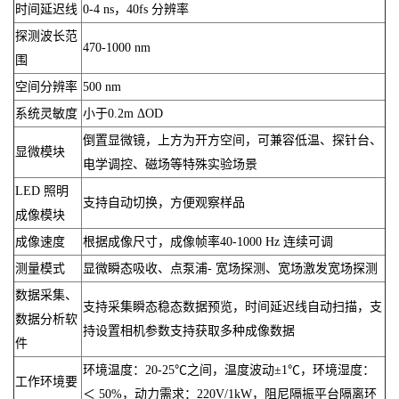
时间延迟线
0-4 ns，40fs 分辨率
探测波长范
470-1000 nm
围
空间分辨率
500 nm
系统灵敏度
小于0.2m ΔOD
倒置显微镜，上方为开方空间，可兼容低温、探针台、
显微模块
电学调控、磁场等特殊实验场景
LED 照明
支持自动切换，方便观察样品
成像模块
成像速度
根据成像尺寸，成像帧率40-1000 Hz 连续可调
测量模式
显微瞬态吸收、点泵浦- 宽场探测、宽场激发宽场探测
数据采集、
支持采集瞬态稳态数据预览，时间延迟线自动扫描，支
数据分析软
持设置相机参数支持获取多种成像数据
件
环境温度：20-25℃之间，温度波动±1℃，环境湿度：
工作环境要
＜ 50%，动力需求：220V/1kW，阻尼隔振平台隔离环