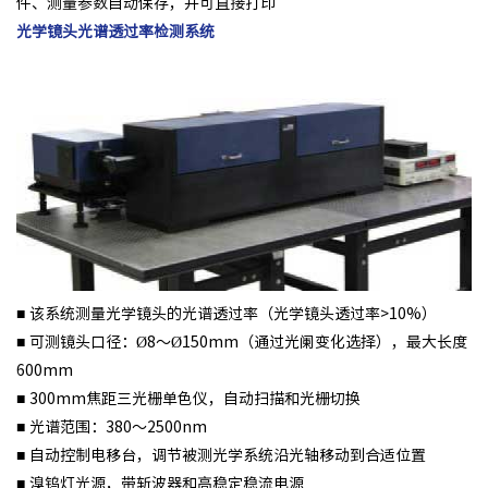
件、测量参数自动保存，并可直接打印
光学镜头光谱透过率检测系统
■ 该系统测量光学镜头的光谱透过率（光学镜头透过率>10%）
■ 可测镜头口径：Ø8～Ø150mm（通过光阑变化选择），
最
大长度
600mm
■ 300mm焦距三光栅单色仪，自动扫描和光栅切换
■ 光谱范围：380～2500nm
■ 自动控制电移台，调节被测光学系统沿光轴移动到合适位置
■ 溴钨灯光源，带斩波器和高稳定稳流电源