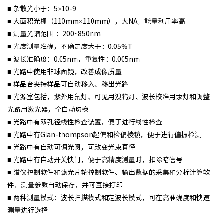
■ 杂散光小于：5×10-9
■ 大面积光栅（110mm×110mm），大NA，能量利用率高
■ 测量光谱范围 ：200~850nm
■ 光度测量准确，不确定度大于：0.05%T
■ 波长准确度：0.05nm，重复性：0.005nm
■ 光路中使用非球面镜，改善成像质量
■ 样品台夹持样品可自动移入、移出光路
■ 光源室包括，紫外用氘灯、可见用溴钨灯、波长校准用汞灯和调整
光路用激光器，全自动切换
■ 光路中有双孔径线性检查装置，便于进行线性检查
■ 光路中有Glan-thompson起偏和检偏棱镜，便于进行偏振检测
■ 光路中有自动可调光阑，可改变光束直径
■ 光路中有自动开关快门，便于高精度测量时，扣除暗信号
■ 谱仪控制软件和滤光片轮控制软件、输出数据的采集和分析计算软
件、测量参数自动保存，并可直接打印
■ 两种测量模式：波长扫描模式和定波长模式，可在高准确度和快速
测量进行选择