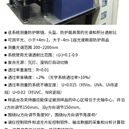
■ 该系统测量防护眼镜、头盔、防护面具等的光谱和积分透射比
■ 可测平光、小于+4m-1，大于-4m-1屈光度眼部防护用品
■ 测量光谱范围 200~2200nm
■ 系统使用光谱透射比范围：τ(λ)=0.1-0.9
■ 复合光源：氘灯、溴钨灯自动切换
■ 透过率重复性：R<0.01
■ 透过率准确度：±2% （光学系统透过率>10%）
■ 透过率测量的系统不确定度： U<0.015（对Vis、UVA、UVB波
段）U<0.02（对UVC、NIR波段）
■ 样品台及夹持器应能保证被测样品的中心区域位于光轴中心，并沿
z方向调节150mm，沿y方向调节150mm，
■ 围绕θz方向调节角度90°，围绕θy方向调节角度45°
■ 谱仪控制软件和滤光片轮控制软件、输出数据的采集和分析计算软