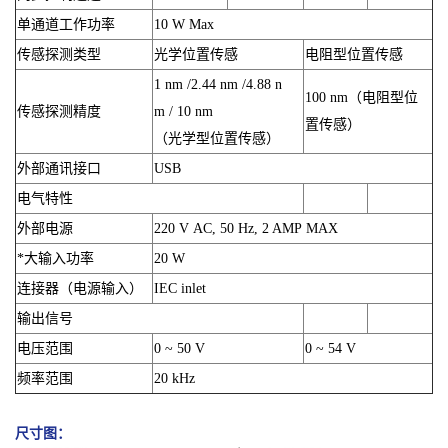
单通道工作功率
10 W Max
传感探测类型
光学位置传感
电阻型位置传感
1 nm /2.44 nm /4.88 n
100 nm（电阻型位
传感探测精度
m / 10 nm
置传感）
（光学型位置传感）
外部通讯接口
USB
电气特性
外部电源
220 V AC, 50 Hz, 2 AMP MAX
*大输入功率
20 W
连接器（电源输入）
IEC inlet
输出信号
电压范围
0 ~ 50 V
0 ~ 54 V
频率范围
20 kHz
尺寸图：