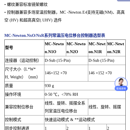
• 螺纹兼容标准镜架螺纹
• 控制器兼容多场室温控制器，MC -Newton.E4支持无磁(NM)、高真
空 (HV) 和超高真空(.UHV) 选件
MC-Newton.NxO/NxR系列常温压电位移台控制器
选型表
MC-Newto
MC-Newto
MC-Newt
MC-Newt
型号
n.N1O
n.N2O
on.N1R
on.N2R
连接器（运动控制）
D-Sub (15-Pin)
D-Sub (15-Pin)
尺寸大小（L*W*
146×152 ×70
146 ×152 ×70
H, Weight）（mm）
质量
930 g
操作环境
0-50 ℃，<70% RH
线性、旋转、摇摆全系
兼容控制位移台
线性、旋转、摇摆
列室温压电位移台
控制模式
快速运动模式 & **运动模式
同步控制通道
1
2
1
2