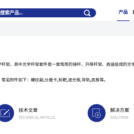
产品
学杆架，其中光学杆架套件是一套常用的接杆、升降杆架、底座组成的光
见附件如下：螺纹副,分厘卡,标靶,遮光板,导轨,底板等。
技术文章
解决方案
TECHNICAL ARTICLE
SOLUTION