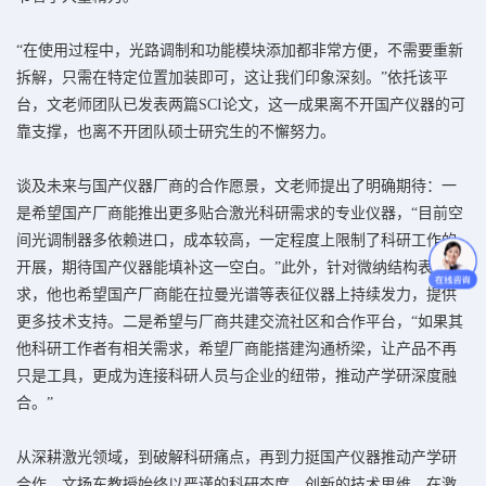
“在使用过程中，光路调制和功能模块添加都非常方便，不需要重新
拆解，只需在特定位置加装即可，这让我们印象深刻。”依托该平
台，文老师团队已发表两篇SCI论文，这一成果离不开国产仪器的可
靠支撑，也离不开团队硕士研究生的不懈努力。
谈及未来与国产仪器厂商的合作愿景，文老师提出了明确期待：一
是希望国产厂商能推出更多贴合激光科研需求的专业仪器，“目前空
间光调制器多依赖进口，成本较高，一定程度上限制了科研工作的
开展，期待国产仪器能填补这一空白。”此外，针对微纳结构表征需
求，他也希望国产厂商能在拉曼光谱等表征仪器上持续发力，提供
更多技术支持。二是希望与厂商共建交流社区和合作平台，“如果其
他科研工作者有相关需求，希望厂商能搭建沟通桥梁，让产品不再
只是工具，更成为连接科研人员与企业的纽带，推动产学研深度融
合。”
从深耕激光领域，到破解科研痛点，再到力挺国产仪器推动产学研
合作，文扬东教授始终以严谨的科研态度、创新的技术思维，在激