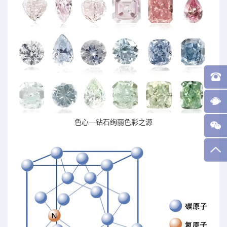
色心—钻石绚丽色彩之源