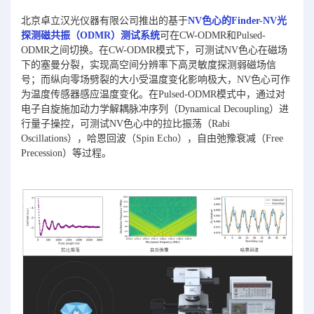
北京卓立汉光仪器有限公司推出的基于
NV色心的Finder-NV光
探测磁共振（ODMR）测试系统
可在CW-ODMR和Pulsed-
ODMR之间切换。在CW-ODMR模式下，可测试NV色心在磁场
下的塞曼分裂，实现高空间分辨率下高灵敏度探测弱磁场信
号；而纵向零场劈裂的大小受温度变化影响极大，NV色心可作
为温度传感器感应温度变化。在Pulsed-ODMR模式中，通过对
电子自旋施加动力学解耦脉冲序列（Dynamical Decoupling）进
行量子操控，可测试NV色心中的拉比振荡（Rabi
Oscillations），哈恩回波（Spin Echo），自由弛豫衰减（Free
Precession）等过程。