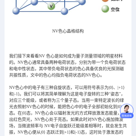
NV色心晶格结构
我们接下来看看NV 色心是如何成为量子测量领域的明星材料
的。NV色心通常具备两种电荷状态，分别为带一个负电荷状态
和电中性状态，其中带负电荷状态的色心具备优良的光探测磁
共振性质，文中的色心均指负电荷状态的NV色心。
NV色心中的电子有三种自旋状态，可以用符号表示为|0⟩、|+1⟩
和|-1⟩。我们可以将其简单理解为这是电子旋转的三种“姿态”，
对应三个能级，或者称为三个量子态。当用一束特定波长的绿
光去照射NV色心的时候，能把色心中的电子全部初始化到|0⟩
态。在|0⟩态，NV色心会以辐射发光的方式释放激发态能量，发
出红色荧光，NV色心处于亮态。如果此时对NV色心施加微波
场，当微波频率与 NV电子自旋跃迁能级差相等时，就会发生共
振，NV色心便从|0⟩ 态跃迁到|+1⟩和|-1⟩态，这时处于激发态的