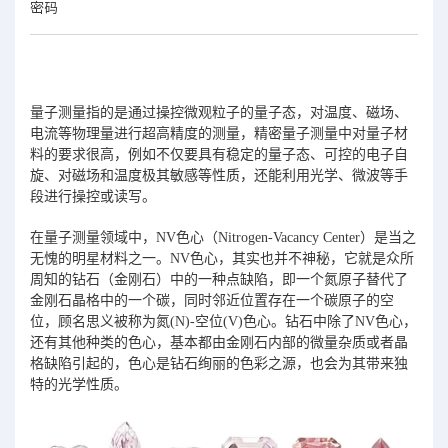
密码
量子测量指的是通过操控微观粒子的量子态，对温度、磁场、
电流等物理量进行超高精度的测量，精密量子测量中对量子材
料的要求很高，例如不仅要具有稳定的量子态、可控的电子自
旋、对磁场和温度极其敏感等性质，还能利用光学、微波等手
段进行操控或读写。
在量子测量领域中，NV色心（Nitrogen-Vacancy Center）是当之
无愧的明星材料之一。NV色心，其实也并不神秘，它就是众所
周知的钻石（金刚石）中的一种点缺陷，即一个氮原子替代了
金刚石晶格中的一个碳，同时邻近位置存在一个碳原子的空
位，顾名思义被称为氮(N)-空位(V)色心。钻石中除了NV色心，
还有其他种类的色心，基本都由金刚石内部的微量杂质或者晶
格缺陷引起的，色心是钻石绚丽的色彩之源，也会为其带来独
特的光学性质。