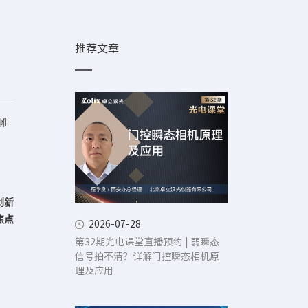
推荐文章
帷
创新
焦点
2026-07-28
第32期光电课堂直播预约 | 弱瞬态
信号拍不清？详解门控瞬态相机原
理及应用