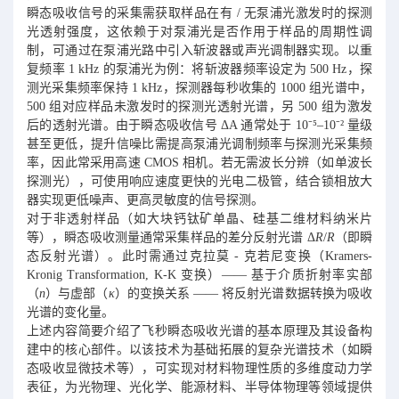
瞬态吸收信号的采集需获取样品在有 / 无泵浦光激发时的探测
光透射强度，这依赖于对泵浦光是否作用于样品的周期性调
制，可通过在泵浦光路中引入斩波器或声光调制器实现。以重
复频率 1 kHz 的泵浦光为例：将斩波器频率设定为 500 Hz，探
测光采集频率保持 1 kHz，探测器每秒收集的 1000 组光谱中，
500 组对应样品未激发时的探测光透射光谱，另 500 组为激发
后的透射光谱。由于瞬态吸收信号 ΔA 通常处于 10⁻⁵–10⁻² 量级
甚至更低，提升信噪比需提高泵浦光调制频率与探测光采集频
率，因此常采用高速 CMOS 相机。若无需波长分辨（如单波长
探测光），可使用响应速度更快的光电二极管，结合锁相放大
器实现更低噪声、更高灵敏度的信号探测。
对于非透射样品（如大块钙钛矿单晶、硅基二维材料纳米片
等），瞬态吸收测量通常采集样品的差分反射光谱 Δ
R
/
R
（即瞬
态反射光谱）。此时需通过克拉莫 - 克若尼变换（Kramers-
Kronig Transformation, K-K 变换）—— 基于介质折射率实部
（
n
）与虚部（
κ
）的变换关系 —— 将反射光谱数据转换为吸收
光谱的变化量。
上述内容简要介绍了飞秒瞬态吸收光谱的基本原理及其设备构
建中的核心部件。以该技术为基础拓展的复杂光谱技术（如瞬
态吸收显微技术等），可实现对材料物理性质的多维度动力学
表征，为光物理、光化学、能源材料、半导体物理等领域提供