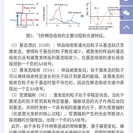
图2、飞秒瞬态吸收的主要过程和光谱特征。
（1）基态漂白（GSB）：样品吸收泵浦光后粒子从基态跃迁至
激发态，使得处于基态的粒子数目减少。被激发的样品的基态
吸收比没有被激发样品的基态吸收少，在基态吸收的波长段会
探测到一个负的Δ
A
信号。
（2）激发态吸收（ESA）：样品被激发后，处于激发态的粒子
可以继续吸收特定波长的光子跃迁到更高的能级。该激发态的
吸收在粒子处于基态时是不存在的，因此在瞬态吸收光谱中表
现出一个正Δ
A
信号。
（3）受激辐射（SE）：激发态的粒子处于非稳定状态，当处于
激发态的粒子受到具有特定能量、偏振状态的光子作用后会回
到基态，并同时发射一个具有相同能量的光子，即为受激辐射
（也是激光发射的核心过程）。受激辐射产生的光会导致进入
探测器的光强增加，出现一个负的Δ
A
信号。
此外，由于多粒子作用等造成的带隙重整、激子展宽变化、峰
位移动等也是常见的瞬态吸收光谱特征信号，受篇幅限制不在