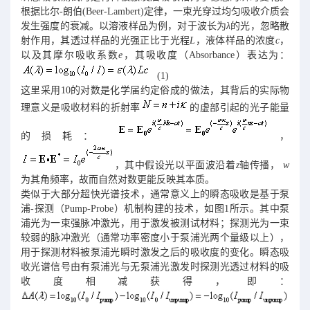
根据比尔-朗伯(Beer-Lambert)定律，一束光穿过均匀吸收介质会
发生强度的衰减。以溶液样品为例，对于波长为
λ
的光，忽略散
射作用，其透过样品的光强正比于光程
L
，液体样品的浓度
c
，
以及其摩尔吸收系数
e
，其吸收度（Absorbance）表达为：
(1)
这里采用10的对数是化学届约定俗成的做法，其背后的实际物
理意义是吸收材料的折射率
的虚部引起的光子能量
的损耗：
，
，其中假设光以平面波沿着
z
轴传播，
w
为其角频率，故而自然对数更能反映其本质。
类似于大部分超快光谱技术，通常意义上的瞬态吸收是基于泵
浦-探测（Pump-Probe）机制构建的技术，如图1所示。其中泵
浦光为一束强脉冲激光，用于激发被测试材料；探测光为一束
较弱的脉冲激光（通常功率密度小于泵浦光两个量级以上），
用于探测材料被泵浦光瞬时激发之后的吸收度的变化。瞬态吸
收光谱信号由有泵浦光与无泵浦光激发时探测光透过材料的吸
收度相减获得，即：