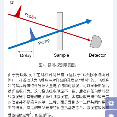
(2)
图1、泵浦-探测示意图。
由于光吸收发生在阿秒时间尺度（远快于飞秒脉冲持续时
间），可近似认为飞秒脉冲对样品的激发是 “瞬时” 的。飞秒脉
冲的超高峰值特性导致大量电子的瞬时激发，可以显著影响后
续光吸收行为。这与稳态吸收明显不一致，后者在任何瞬时都
只激发微乎其微的电子跃迁到激发态。瞬态吸收光谱中吸光度
的改变并不是简单的单一过程，而是受到多个过程共同作用产
生的结果，常见的典型光谱特征包括基态漂白、激发态吸收和
2
受激辐射过程
，如图2所示。