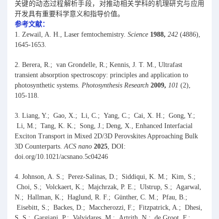
关键的动态过程解析手段，对推动相关学科的机理研究与应用
开发具有重要科学意义和指导价值。
参考文献：
1. Zewail, A. H., Laser femtochemistry.
Science
1988,
242
(4886),
1645-1653.
2. Berera, R.; van Grondelle, R.; Kennis, J. T. M., Ultrafast
transient absorption spectroscopy: principles and application to
photosynthetic systems.
Photosynthesis Research
2009,
101
(2),
105-118.
3. Liang, Y.; Gao, X.; Li, C.; Yang, C.; Cai, X. H.; Gong, Y.;
Li, M.; Tang, K. K.; Song, J.; Deng, X., Enhanced Interfacial
Exciton Transport in Mixed 2D/3D Perovskites Approaching Bulk
3D Counterparts.
ACS nano
2025
, DOI:
doi.org/10.1021/acsnano.5c04246
4. Johnson, A. S.; Perez-Salinas, D.; Siddiqui, K. M.; Kim, S.;
Choi, S.; Volckaert, K.; Majchrzak, P. E.; Ulstrup, S.; Agarwal,
N.; Hallman, K.; Haglund, R. F.; Günther, C. M.; Pfau, B.;
Eisebitt, S.; Backes, D.; Maccherozzi, F.; Fitzpatrick, A.; Dhesi,
S. S.; Gargiani, P.; Valvidares, M.; Artrith, N.; de Groot, F.;