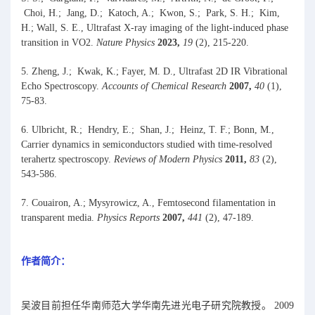
Choi, H.; Jang, D.; Katoch, A.; Kwon, S.; Park, S. H.; Kim,
H.; Wall, S. E., Ultrafast X-ray imaging of the light-induced phase
transition in VO2.
Nature Physics
2023,
19
(2), 215-220.
5. Zheng, J.; Kwak, K.; Fayer, M. D., Ultrafast 2D IR Vibrational
Echo Spectroscopy.
Accounts of Chemical Research
2007,
40
(1),
75-83.
6. Ulbricht, R.; Hendry, E.; Shan, J.; Heinz, T. F.; Bonn, M.,
Carrier dynamics in semiconductors studied with time-resolved
terahertz spectroscopy.
Reviews of Modern Physics
2011,
83
(2),
543-586.
7. Couairon, A.; Mysyrowicz, A., Femtosecond filamentation in
transparent media.
Physics Reports
2007,
441
(2), 47-189.
作者简介：
吴波目前担任华南师范大学华南先进光电子研究院教授。 2009