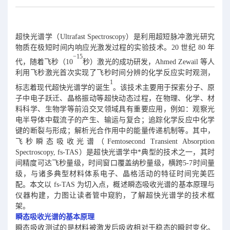
超快光谱学（Ultrafast Spectroscopy）是利用超短脉冲激光研究
物质在极短时间内响应光激发过程的实验技术。20 世纪 80 年
−15
代，随着飞秒（10
秒）激光的成功研发，Ahmed Zewail 等人
利用飞秒激光首次实现了飞秒时间分辨的化学反应实时观测，
1
标志着现代超快光谱学的诞生
。该技术主要用于探索分子、原
子中电子跃迁、晶格振动等超快动态过程，在物理、化学、材
料科学、生物学等前沿交叉领域具有重要应用，例如：观察光
电半导体中载流子的产生、输运与复合；追踪化学反应中化学
键的断裂与形成；解析光合作用中的能量传递机制等。其中，
飞秒瞬态吸收光谱（Femtosecond Transient Absorption
Spectroscopy, fs-TAS）是超快光谱学中*典型的技术之一，其时
间精度可达飞秒量级，时间窗口覆盖纳秒量级，横跨5-7时间量
级，与诸多典型材料体系电子、晶格活动的特征时间完美匹
配。本文以 fs-TAS 为切入点，概述瞬态吸收光谱的基本原理与
仪器构建，力图让读者管中窥豹，了解超快光谱学的技术框
架。
瞬态吸收光谱的基本原理
瞬态吸收测试的是材料被激发后吸收相对于稳态的瞬时变化。