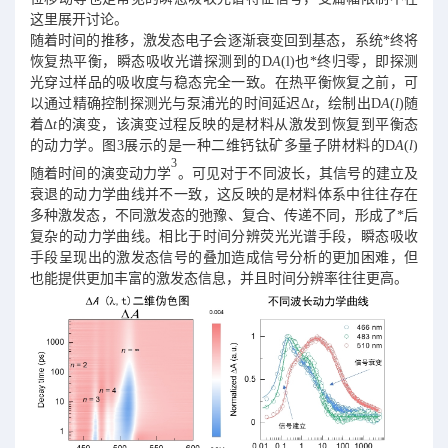
这里展开讨论。
随着时间的推移，激发态电子会逐渐衰变回到基态，系统*终将
恢复热平衡，瞬态吸收光谱探测到的D
A
(l)也*终归零，即探测
光穿过样品的吸收度与稳态完全一致。在热平衡恢复之前，可
以通过精确控制探测光与泵浦光的时间延迟Δ
t
，绘制出D
A
(
l
)随
着Δ
t
的演变，该演变过程反映的是材料从激发到恢复到平衡态
的动力学。图3展示的是一种二维钙钛矿多量子阱材料的D
A
(
l
)
3
随着时间的演变动力学
。可见对于不同波长，其信号的建立及
衰退的动力学曲线并不一致，这反映的是材料体系中往往存在
多种激发态，不同激发态的弛豫、复合、传递不同，形成了*后
复杂的动力学曲线。相比于时间分辨荧光光谱手段，瞬态吸收
手段呈现出的激发态信号的叠加造成信号分析的更加困难，但
也能提供更加丰富的激发态信息，并且时间分辨率往往更高。