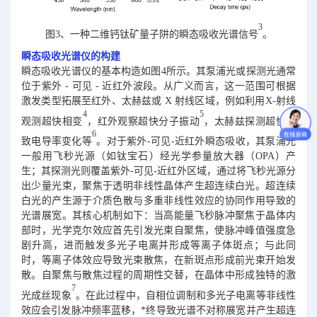
3
图3、一种二维钙钛矿量子阱的瞬态吸收光谱信号
。
瞬态吸收光谱仪的构建
瞬态吸收光谱仪的基本构造如图4所示。其泵浦光或探测光通常
位于紫外 - 可见 - 近红外波段。从广义而言，这一范围可根据
激发类型拓展至红外、太赫兹或 X 射线区域，例如利用X-射线
4
5
观测超快相变
，红外观察超快分子振动
，太赫兹探测超快光
6
致电导率变化等
。对于紫外-可见-近红外瞬态吸收，其泵浦光
一般用飞秒光源（如钛宝石）经光学参量放大器（OPA）产
生；其探测光则覆盖紫外-可见-近红外区域，通过将飞秒光源分
出少量光束，聚焦于透明非线性晶体产生超连续白光。超连续
白光的产生源于介质色散与多重非线性效应的协同作用导致的
光谱展宽。其核心机制如下：当高能量飞秒脉冲聚焦于晶体内
部时，光学克尔效应首先引发光束自聚焦，使脉冲峰值强度急
剧升高，进而触发多光子电离并形成等离子体斑点；与此同
时，等离子体效应导致光束散焦，在新斑点形成前光束开始发
散。自聚焦与散焦过程的周期性交替，在晶体中形成独特的激
7
光成丝现象
。在此过程中，自相位调制和多光子电离等非线性
效应会引发脉冲频率蓝移，*终导致光谱不对称展宽并产生超连