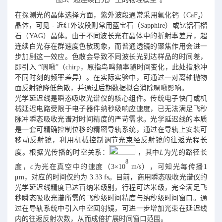
在探测光的晶体选择方面，紫外波段通常采用氟化钙（CaF₂）
晶体，可见 - 近红外波段则常用蓝宝石（Sapphire）或钇铝石榴
石（YAG）晶体。由于不同波长光在晶体中的折射率差异，超
连续白光存在群速度色散现象，而普通透镜的聚焦作用会进一
步加剧这一效应。色散会导致不同波长光到达样品的时间差，
即引入 “啁啾”（chirp，原指鸟鸣频率随时间变化，此处指脉冲
不同时刻的频率差异）。在实际实验中，可通过一对离轴抛物
面反射镜降低色散，并通过后期数据拟合消除啁啾影响。
光学延迟线是瞬态吸收光谱仪的核心组件。传统电子快门或机
械延迟电路受限于电子器件纳秒级响应速度，已无法满足飞秒
脉冲瞬态吸收光谱对时间精度的严苛需求。光学延迟线的本质
是一套可精确控制位移的精密导轨系统，通过在导轨上安装可
移动反射镜，利用机械控制调节光束经反射镜的往返光程长
度。根据光传播的时空关系：
，其中
L
为光的路径长
8
度，
c
为光在真空中的速度（3×10
m/s），可知光每传播1
μm，对应的时间仅约为 3.33 fs。目前，商用瞬态吸收光谱仪的
光学延迟线精度已达百纳米级别，行程可达米级，完全满足飞
秒瞬态吸收光谱所需的飞秒级时间精度与纳秒级时间窗口。通
过在导轨系统中引入中空回射镜，可进一步增加光束在延迟线
内的往返反射次数，从而成倍扩展时间窗口范围。