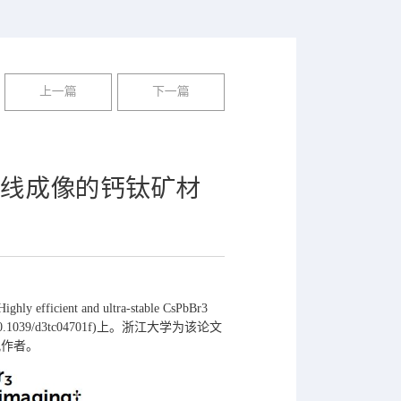
上一篇
下一篇
射线成像的钙钛矿材
nd ultra-stable CsPbBr3
doi：10.1039/d3tc04701f)上。浙江大学为该论文
讯作者。