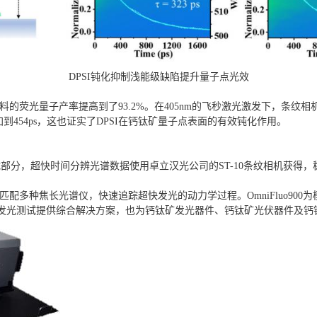
DPSI钝化抑制浅能级缺陷提升量子点光效
复合材料的荧光量子产率提高到了93.2%。在405nm的飞秒激光激发下，条纹相机
）增加到454ps，这也证实了DPSI在钙钛矿量子点表面的有效钝化作用。
，超快时间分辨光谱数据使用卓立汉光公司的ST-10条纹相机获得，稳态瞬
，可匹配多种焦长光谱仪，快速追踪超快发光的动力学过程。OmniFluo9
外发光测试提供综合解决方案，也为钙钛矿发光器件、钙钛矿光伏器件及钙