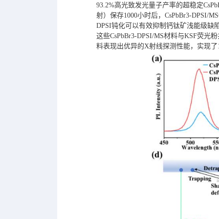
93.2%高光致发光量子产率的超稳定CsPb
射）保存1000小时后，CsPbBr3-D
DPSI钝化可以有效抑制钙钛矿浅能级
这些CsPbBr3-DPSI/MS材料与KSF
料表现出优异的X射线探测性能，实现了16 l