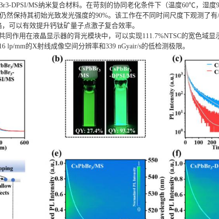
Br3-DPSI/MS纳米复合材料。在苛刻的协同老化条件下（温度60℃，湿度90
PSI/MS仍然保持其初始光致发光强度的90%。该工作在不同时间尺度下观测了
缺陷，可以有效提升钙钛矿量子点激子复合效率。
荧光粉共同作用在液晶显示器的背光模块中，可以实现111.7%NTSC的宽色域显示性
p/mm的X射线成像空间分辨率和339 nGyair/s的低检测极限。