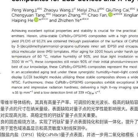
的零维半导体结构，其具有高量子产率、可调控的发光波长、极高的缺陷
于量子点的尺寸在纳米量级，表面缺陷对量子点的光学性能影响很大。表
装对实现高光效、高稳定性的钙钛矿量子点至关重要。
改良的固态煅烧方法，实现了钙钛矿量子点表面钝化和封装一体化，提升
用于宽色域液晶显示和高灵敏度X射线探测中。
磺酸盐内盐（DPSI）钝化CsPbBr3量子点表面，并进一步用二氧化硅模