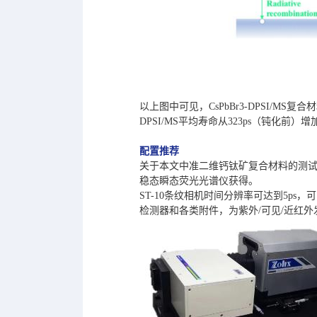
以上图中可见，CsPbBr3-DPSI/MS
DPSI/MS平均寿命从323ps（钝化前
配置推荐
关于本文中准二维钙钛矿复合材料的测试部分
稳态瞬态荧光光谱仪获得。
ST-10条纹相机时间分辨率可达到5ps
检测器和各类附件，为紫外/可见/近红