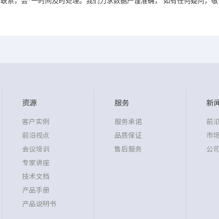
联系，会*一时间及时处理。我们力求数据严谨准确， 如有任何疑问，
资源
服务
新
客户实例
服务承诺
前
前沿视点
品质保证
市
会议培训
售后服务
公
专家讲座
技术文档
产品手册
产品说明书