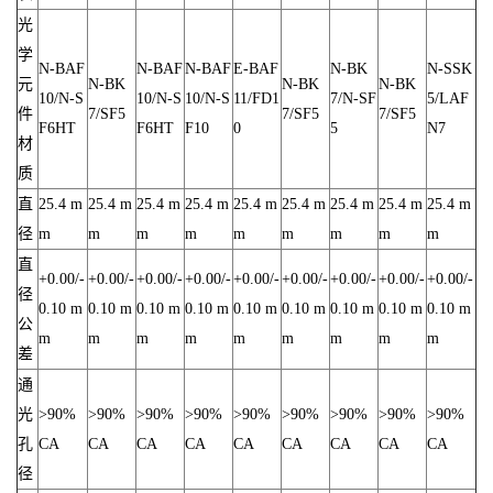
光
学
N-BAF
N-BAF
N-BAF
E-BAF
N-BK
N-SSK
元
N-BK
N-BK
N-BK
10/N-S
10/N-S
10/N-S
11/FD1
7/N-SF
5/LAF
件
7/SF5
7/SF5
7/SF5
F6HT
F6HT
F10
0
5
N7
材
质
直
25.4 m
25.4 m
25.4 m
25.4 m
25.4 m
25.4 m
25.4 m
25.4 m
25.4 m
径
m
m
m
m
m
m
m
m
m
直
+0.00/-
+0.00/-
+0.00/-
+0.00/-
+0.00/-
+0.00/-
+0.00/-
+0.00/-
+0.00/-
径
0.10 m
0.10 m
0.10 m
0.10 m
0.10 m
0.10 m
0.10 m
0.10 m
0.10 m
公
m
m
m
m
m
m
m
m
m
差
通
光
>90%
>90%
>90%
>90%
>90%
>90%
>90%
>90%
>90%
孔
CA
CA
CA
CA
CA
CA
CA
CA
CA
径