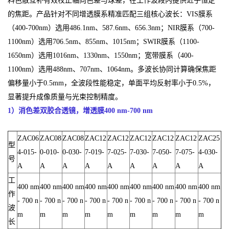
料色散互补有效校正轴向色差与球差，在工作波段内提供近乎恒定
的焦距。产品针对不同增透膜系精准匹配三组核心波长：VIS膜系
（400-700nm）选用486.1nm、587.6nm、656.3nm；NIR膜系（700-
1100nm）选用706.5nm、855nm、1015nm；SWIR膜系（1100-
1650nm）选用1016nm、1330nm、1550nm；宽带膜系（400-
1100nm）选用488nm、707nm、1064nm。多波长协同计算确保焦距
偏移量小于0.5mm，全波段性能稳定，单面平均反射率小于0.5%，
显著提升成像质量与光束控制精度。
1）消色差双胶合透镜，增透膜400 nm-700 nm
ZAC06
ZAC08
ZAC08
ZAC12
ZAC12
ZAC12
ZAC12
ZAC12
ZAC25
型
4-015-
0-010-
0-030-
7-019-
7-025-
7-030-
7-050-
7-075-
4-030-
号
A
A
A
A
A
A
A
A
A
工
400 nm
400 nm
400 nm
400 nm
400 nm
400 nm
400 nm
400 nm
400 nm
作
- 700 n
- 700 n
- 700 n
- 700 n
- 700 n
- 700 n
- 700 n
- 700 n
- 700 n
波
m
m
m
m
m
m
m
m
m
长