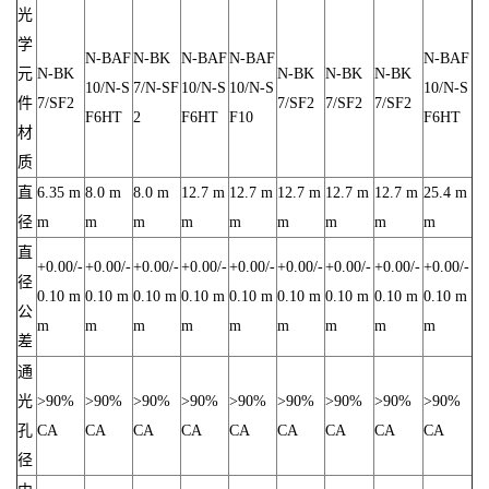
光
学
N-BAF
N-BK
N-BAF
N-BAF
N-BAF
元
N-BK
N-BK
N-BK
N-BK
10/N-S
7/N-SF
10/N-S
10/N-S
10/N-S
件
7/SF2
7/SF2
7/SF2
7/SF2
F6HT
2
F6HT
F10
F6HT
材
质
直
6.35 m
8.0 m
8.0 m
12.7 m
12.7 m
12.7 m
12.7 m
12.7 m
25.4 m
径
m
m
m
m
m
m
m
m
m
直
+0.00/-
+0.00/-
+0.00/-
+0.00/-
+0.00/-
+0.00/-
+0.00/-
+0.00/-
+0.00/-
径
0.10 m
0.10 m
0.10 m
0.10 m
0.10 m
0.10 m
0.10 m
0.10 m
0.10 m
公
m
m
m
m
m
m
m
m
m
差
通
光
>90%
>90%
>90%
>90%
>90%
>90%
>90%
>90%
>90%
孔
CA
CA
CA
CA
CA
CA
CA
CA
CA
径