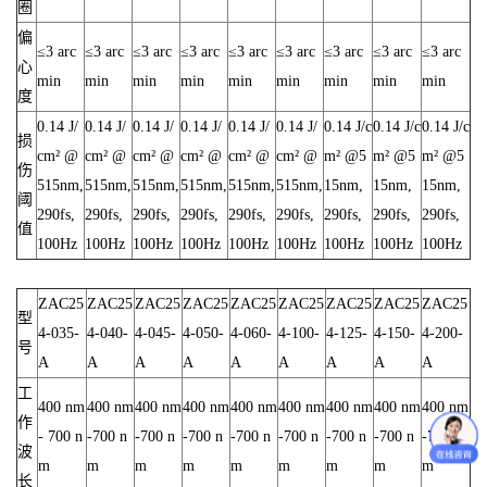
圈
偏
≤3 arc
≤3 arc
≤3 arc
≤3 arc
≤3 arc
≤3 arc
≤3 arc
≤3 arc
≤3 arc
心
min
min
min
min
min
min
min
min
min
度
0.14 J/
0.14 J/
0.14 J/
0.14 J/
0.14 J/
0.14 J/
0.14 J/c
0.14 J/c
0.14 J/c
损
cm² @
cm² @
cm² @
cm² @
cm² @
cm² @
m² @5
m² @5
m² @5
伤
515nm,
515nm,
515nm,
515nm,
515nm,
515nm,
15nm,
15nm,
15nm,
阈
290fs,
290fs,
290fs,
290fs,
290fs,
290fs,
290fs,
290fs,
290fs,
值
100Hz
100Hz
100Hz
100Hz
100Hz
100Hz
100Hz
100Hz
100Hz
ZAC25
ZAC25
ZAC25
ZAC25
ZAC25
ZAC25
ZAC25
ZAC25
ZAC25
型
4-035-
4-040-
4-045-
4-050-
4-060-
4-100-
4-125-
4-150-
4-200-
号
A
A
A
A
A
A
A
A
A
工
400 nm
400 nm
400 nm
400 nm
400 nm
400 nm
400 nm
400 nm
400 nm
作
- 700 n
-700 n
-700 n
-700 n
-700 n
-700 n
-700 n
-700 n
-700 n
波
m
m
m
m
m
m
m
m
m
长