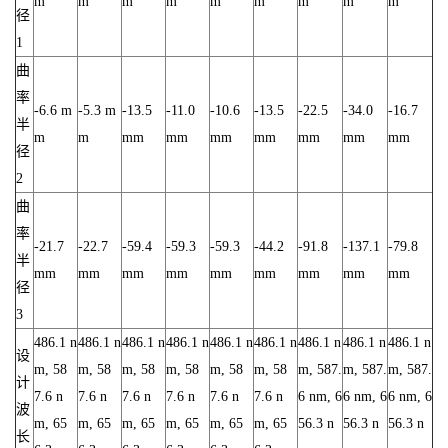
m
m
m
m
m
m
m
m
m
径
1
曲
率
-6.6 m
-5.3 m
-13.5
-11.0
-10.6
-13.5
-22.5
-34.0
-16.7
半
m
m
mm
mm
mm
mm
mm
mm
mm
径
2
曲
率
-21.7
-22.7
-59.4
-59.3
-59.3
-44.2
-91.8
-137.1
-79.8
半
mm
mm
mm
mm
mm
mm
mm
mm
mm
径
3
486.1 n
486.1 n
486.1 n
486.1 n
486.1 n
486.1 n
486.1 n
486.1 n
486.1 n
设
m, 58
m, 58
m, 58
m, 58
m, 58
m, 58
m, 587.
m, 587.
m, 587.
计
7.6 n
7.6 n
7.6 n
7.6 n
7.6 n
7.6 n
6 nm, 6
6 nm, 6
6 nm, 6
波
m, 65
m, 65
m, 65
m, 65
m, 65
m, 65
56.3 n
56.3 n
56.3 n
长