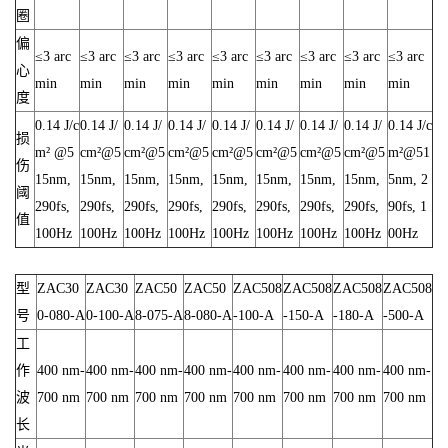
圈
偏
≤3 arc
≤3 arc
≤3 arc
≤3 arc
≤3 arc
≤3 arc
≤3 arc
≤3 arc
≤3 arc
心
min
min
min
min
min
min
min
min
min
度
0.14 J/c
0.14 J/
0.14 J/
0.14 J/
0.14 J/
0.14 J/
0.14 J/
0.14 J/
0.14 J/c
损
m² @5
cm²@5
cm²@5
cm²@5
cm²@5
cm²@5
cm²@5
cm²@5
m²@51
伤
15nm,
15nm,
15nm,
15nm,
15nm,
15nm,
15nm,
15nm,
5nm, 2
阈
290fs,
290fs,
290fs,
290fs,
290fs,
290fs,
290fs,
290fs,
90fs, 1
值
100Hz
100Hz
100Hz
100Hz
100Hz
100Hz
100Hz
100Hz
00Hz
型
ZAC30
ZAC30
ZAC50
ZAC50
ZAC508
ZAC508
ZAC508
ZAC508
号
0-080-A
0-100-A
8-075-A
8-080-A
-100-A
-150-A
-180-A
-500-A
工
作
400 nm-
400 nm-
400 nm-
400 nm-
400 nm-
400 nm-
400 nm-
400 nm-
波
700 nm
700 nm
700 nm
700 nm
700 nm
700 nm
700 nm
700 nm
长