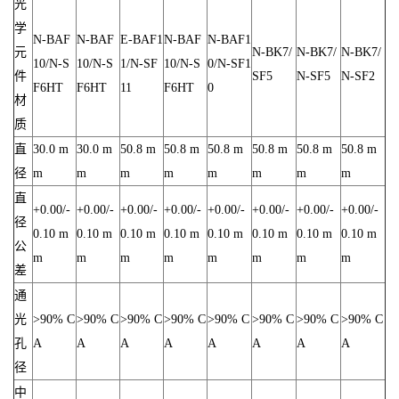
光
学
N-BAF
N-BAF
E-BAF1
N-BAF
N-BAF1
元
N-BK7/
N-BK7/
N-BK7/
10/N-S
10/N-S
1/N-SF
10/N-S
0/N-SF1
件
SF5
N-SF5
N-SF2
F6HT
F6HT
11
F6HT
0
材
质
直
30.0 m
30.0 m
50.8 m
50.8 m
50.8 m
50.8 m
50.8 m
50.8 m
径
m
m
m
m
m
m
m
m
直
+0.00/-
+0.00/-
+0.00/-
+0.00/-
+0.00/-
+0.00/-
+0.00/-
+0.00/-
径
0.10 m
0.10 m
0.10 m
0.10 m
0.10 m
0.10 m
0.10 m
0.10 m
公
m
m
m
m
m
m
m
m
差
通
光
>90% C
>90% C
>90% C
>90% C
>90% C
>90% C
>90% C
>90% C
孔
A
A
A
A
A
A
A
A
径
中