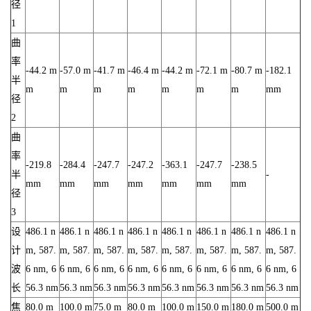
径
1
曲
率
-44.2 m
-57.0 m
-41.7 m
-46.4 m
-44.2 m
-72.1 m
-80.7 m
-182.1
半
m
m
m
m
m
m
m
mm
径
2
曲
率
-219.8
-284.4
-247.7
-247.2
-363.1
-247.7
-238.5
半
-
mm
mm
mm
mm
mm
mm
mm
径
3
设
486.1 n
486.1 n
486.1 n
486.1 n
486.1 n
486.1 n
486.1 n
486.1 n
计
m, 587.
m, 587.
m, 587.
m, 587.
m, 587.
m, 587.
m, 587.
m, 587.
波
6 nm, 6
6 nm, 6
6 nm, 6
6 nm, 6
6 nm, 6
6 nm, 6
6 nm, 6
6 nm, 6
长
56.3 nm
56.3 nm
56.3 nm
56.3 nm
56.3 nm
56.3 nm
56.3 nm
56.3 nm
焦
80.0 m
100.0 m
75.0 m
80.0 m
100.0 m
150.0 m
180.0 m
500.0 m