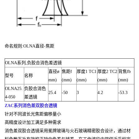
命名规则:OLNA直径-焦距
OLNA系列,负胶合消色差透镜
直径ø
焦距f
厚度1 TC1
厚度2 TC2
背焦fb
型号
名称
mm)
(mm)
(mm)
(mm)
(mm)
OLNA25.
负胶合消色
25.4
-50
3
4.2
-53.3
4-050
差透镜
ZAC系列消色差双胶合透镜
针对不同波长光焦距偏移量小
高精度设计加工满足多种需求
消色差双胶合透镜采用冕牌玻璃与火石玻璃精密胶合设计，通过材