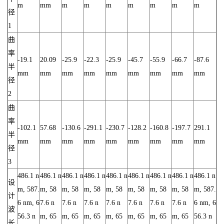
m
mm
m
m
m
m
m
m
m
径
1
曲
率
-19.1
20.09
-25.9
-22.3
-25.9
-45.7
-55.9
-66.7
-87.6
半
mm
mm
mm
mm
mm
mm
mm
mm
mm
径
2
曲
率
-102.1
57.68
-130.6
-291.1
-230.7
-128.2
-160.8
-197.7
291.1
半
mm
mm
mm
mm
mm
mm
mm
mm
mm
径
3
486.1 n
486.1 n
486.1 n
486.1 n
486.1 n
486.1 n
486.1 n
486.1 n
486.1 n
设
m, 587.
m, 58
m, 58
m, 58
m, 58
m, 58
m, 58
m, 58
m, 587.
计
6 nm, 6
7.6 n
7.6 n
7.6 n
7.6 n
7.6 n
7.6 n
7.6 n
6 nm, 6
波
56.3 n
m, 65
m, 65
m, 65
m, 65
m, 65
m, 65
m, 65
56.3 n
长