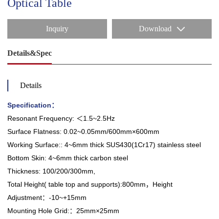
Optical Table
Inquiry
Download
Details&Spec
Details
Specification：
Resonant Frequency: ＜1.5~2.5Hz
Surface Flatness: 0.02~0.05mm/600mm×600mm
Working Surface:: 4~6mm thick SUS430(1Cr17) stainless steel
Bottom Skin: 4~6mm thick carbon steel
Thickness: 100/200/300mm,
Total Height( table top and supports):800mm，Height
Adjustment：-10~+15mm
Mounting Hole Grid:：25mm×25mm