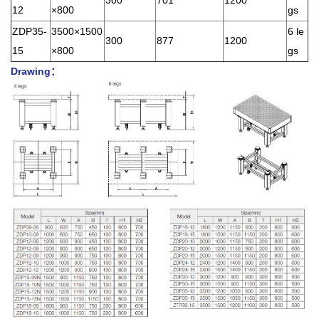
12
×800
gs
ZDP35-
3500×1500
6 le
300
877
1200
15
×800
gs
Drawing：