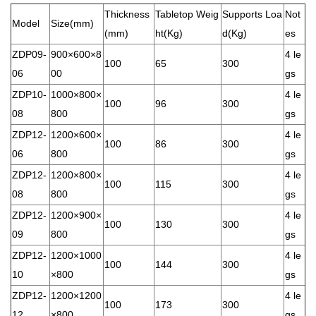
Thickness
Tabletop Weig
Supports Loa
Not
Model
Size(mm)
(mm)
ht(Kg)
d(Kg)
es
ZDP09-
900×600×8
4 le
100
65
300
06
00
gs
ZDP10-
1000×800×
4 le
100
96
300
08
800
gs
ZDP12-
1200×600×
4 le
100
86
300
06
800
gs
ZDP12-
1200×800×
4 le
100
115
300
08
800
gs
ZDP12-
1200×900×
4 le
100
130
300
09
800
gs
ZDP12-
1200×1000
4 le
100
144
300
10
×800
gs
ZDP12-
1200×1200
4 le
100
173
300
12
×800
gs